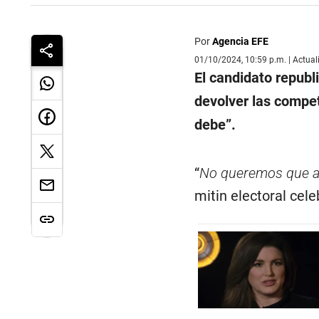
Por
Agencia EFE
01/10/2024, 10:59 p.m. | Actua
El candidato republ
devolver las compet
debe
”.
“
No queremos que al
mitin electoral cel