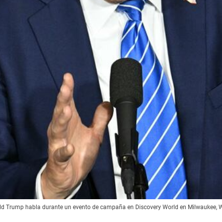
ald Trump habla durante un evento de campaña en Discovery World en Milwaukee, W