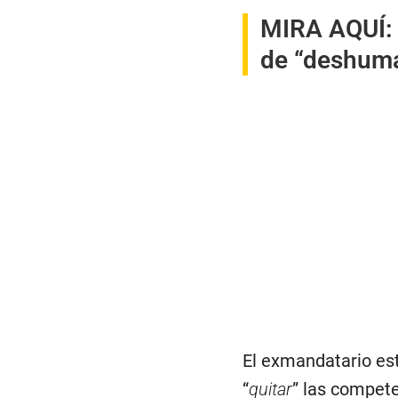
MIRA AQUÍ
de “deshuma
El exmandatario est
“
quitar
” las compet