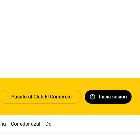
Pásate al Club El Comercio
Inicia sesión
chu
Corredor azul
Dólar
Congreso
Nasca
Acuña
Toled