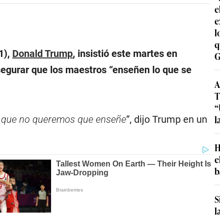
e
e
l
q
1),
Donald Trump
, insistió este martes en
G
segurar que los maestros “
enseñen lo que se
A
T
“
l
a que no queremos que enseñe
”, dijo Trump en un
H
e
b
S
l