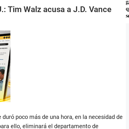
g
.: Tim Walz acusa a J.D. Vance
q
s
e duró poco más de una hora, en la necesidad de
para ello, eliminará el departamento de