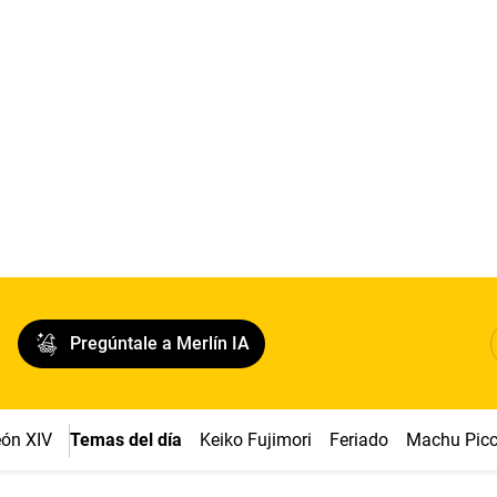
Pregúntale a Merlín IA
ón XIV
Temas del día
Keiko Fujimori
Feriado
Machu Pic