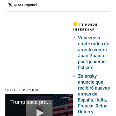
@
AFPespanol
TE PUEDE
INTERESAR
Venezuela
emite orden de
arresto contra
Juan Guaidó
por “gobierno
ficticio”
Zelensky
anuncia que
recibirá nuevas
VIDEO RECOMENDADO
armas de
España, Italia,
Trump saca provecho político y económico de histórica foto policial
Francia, Reino
Unido y