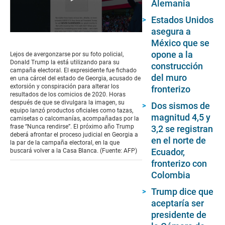
Alemania
Estados Unidos
asegura a
0
México que se
seconds
of
opone a la
Lejos de avergonzarse por su foto policial,
2
Donald Trump la está utilizando para su
construcción
minutes,
campaña electoral. El expresidente fue fichado
13
del muro
en una cárcel del estado de Georgia, acusado de
seconds
extorsión y conspiración para alterar los
fronterizo
resultados de los comicios de 2020. Horas
después de que se divulgara la imagen, su
Dos sismos de
equipo lanzó productos oficiales como tazas,
magnitud 4,5 y
camisetas o calcomanías, acompañadas por la
frase “Nunca rendirse”. El próximo año Trump
3,2 se registran
deberá afrontar el proceso judicial en Georgia a
en el norte de
la par de la campaña electoral, en la que
Ecuador,
buscará volver a la Casa Blanca. (Fuente: AFP)
fronterizo con
Colombia
Trump dice que
aceptaría ser
presidente de