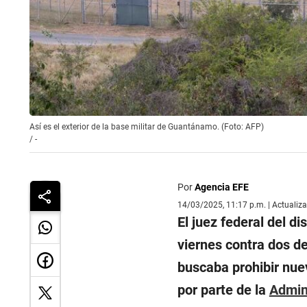
Así es el exterior de la base militar de Guantánamo. (Foto: AFP)
/
-
Por
Agencia EFE
14/03/2025, 11:17 p.m. | Actualiz
El juez federal del di
viernes contra dos d
buscaba prohibir nue
por parte de la
Admin