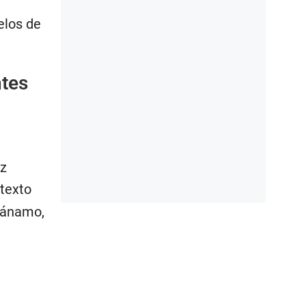
elos de
ntes
ez
 texto
ntánamo,