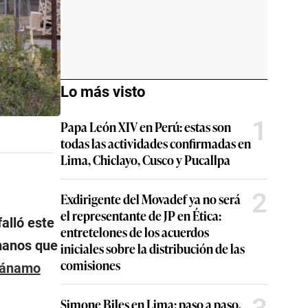
Lo más visto
1
Papa León XIV en Perú: estas son
todas las actividades confirmadas en
Lima, Chiclayo, Cusco y Pucallpa
2
Exdirigente del Movadef ya no será
el representante de JP en Ética:
falló este
entretelones de los acuerdos
manos que
iniciales sobre la distribución de las
comisiones
tánamo
Simone Biles en Lima: paso a paso,