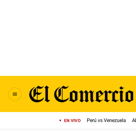
Perú vs Venezuela
A
EN VIVO