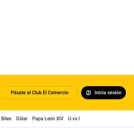
Pásate al Club El Comercio
Inicia sesión
Biles
Dólar
Papa León XIV
U vs Cristal
Congreso
Mach