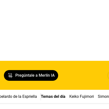
Pregúntale a Merlín IA
belardo de la Espriella
Temas del día
Keiko Fujimori
Simon 