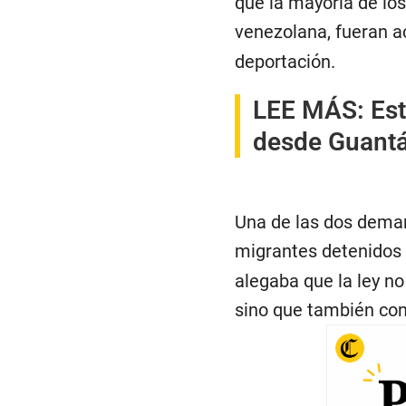
que la mayoría de los
venezolana, fueran a
deportación.
LEE MÁS:
Es
desde Guant
Una de las dos dema
migrantes detenidos
alegaba que la ley no
sino que también cons