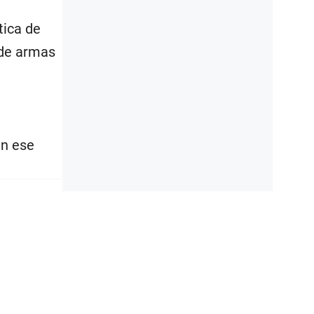
tica de
 de armas
en ese