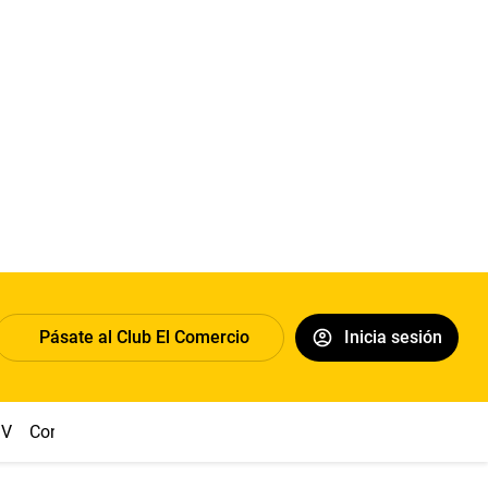
Pásate al Club El Comercio
Inicia sesión
IV
Congreso
Machu Picchu
Abelardo de la Espriella
Suel