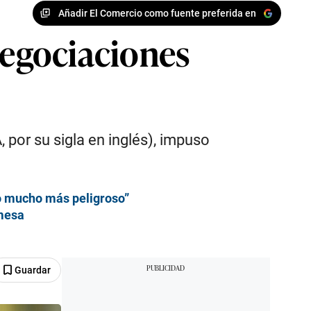
Añadir El Comercio como fuente preferida en
negociaciones
por su sigla en inglés), impuso
io mucho más peligroso”
 mesa
Guardar