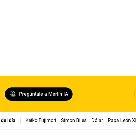
Pregúntale a Merlín IA
del día
Keiko Fujimori
Simon Biles
Dólar
Papa León X