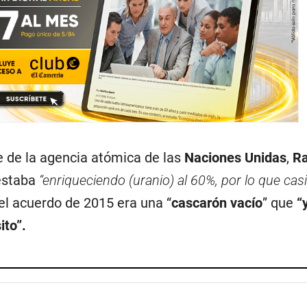
e de la agencia atómica de las
Naciones Unidas
,
Ra
 estaba
“enriqueciendo (uranio) al 60%, por lo que casi 
el acuerdo de 2015 era una “
cascarón vacío
” que
“
ito”.