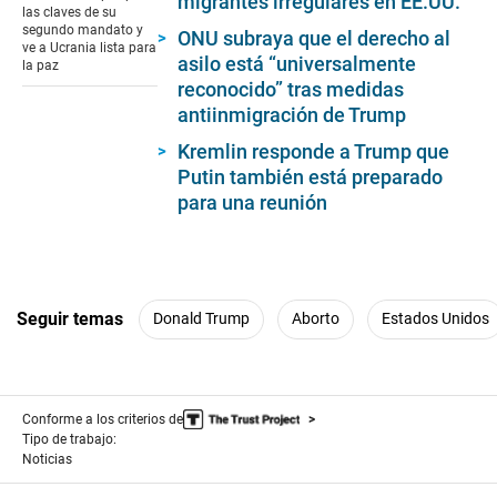
migrantes irregulares en EE.UU.
1
las claves de su
minute,
segundo mandato y
ONU subraya que el derecho al
41
ve a Ucrania lista para
seconds
asilo está “universalmente
la paz
reconocido” tras medidas
antiinmigración de Trump
Kremlin responde a Trump que
Putin también está preparado
para una reunión
Seguir temas
Donald Trump
Aborto
Estados Unidos
Conforme a los criterios de
Tipo de trabajo:
Noticias