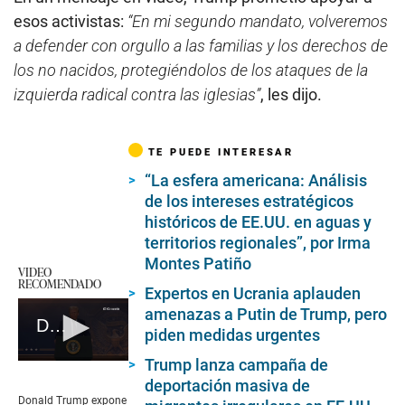
esos activistas:
“En mi segundo mandato, volveremos
a defender con orgullo a las familias y los derechos de
los no nacidos, protegiéndolos de los ataques de la
izquierda radical contra las iglesias”
, les dijo.
TE PUEDE INTERESAR
“La esfera americana: Análisis
de los intereses estratégicos
históricos de EE.UU. en aguas y
territorios regionales”, por Irma
Montes Patiño
VIDEO
RECOMENDADO
Expertos en Ucrania aplauden
amenazas a Putin de Trump, pero
Donald Trump expone las claves de su segundo mandato y ve a Ucrania lista para la paz
piden medidas urgentes
Trump lanza campaña de
0
seconds
deportación masiva de
of
Donald Trump expone