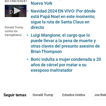
RECOMENDADO
Nueva York
Navidad 2024 EN VIVO: Por dónde
Donald Trump: promesas para el 2025
está Papá Noel en este momento;
0
sigue la ruta de Santa Claus en
seconds
of
directo
Donald Trump
2
contra los
minutes,
Luigi Mangione, el cargo que lo
transgéneros
25
puede llevar a la pena de muerte y
seconds
otras claves del presunto asesino de
Brian Thompson
Boric indulta a mujer condenada a 20
años de cárcel por matar a su
exesposo maltratador
Seguir temas
Donald Trump
Estados Unidos
Joe Bid