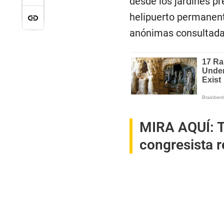
desde los jardines pr
helipuerto permanent
anónimas consultada
MIRA AQUÍ:
T
congresista 