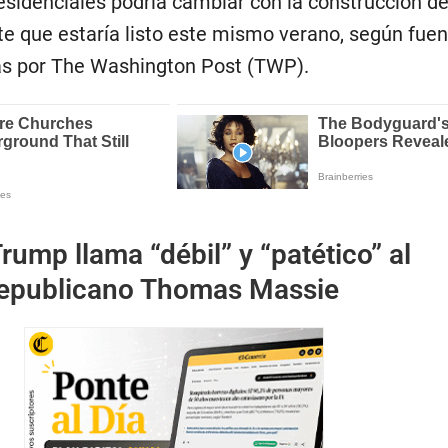
esidenciales podría cambiar con la construcción de
e que estaría listo este mismo verano, según fue
s por The Washington Post (TWP).
rump llama “débil” y “patético” al
republicano Thomas Massie