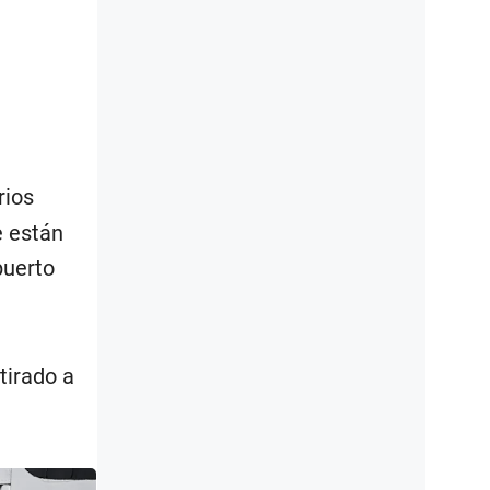
rios
e están
puerto
etirado a