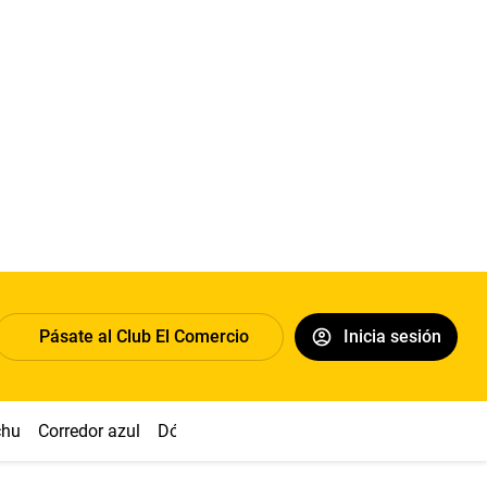
Pásate al Club El Comercio
Inicia sesión
chu
Corredor azul
Dólar
Congreso
Nasca
Acuña
Toled