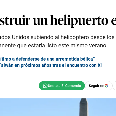
truir un helipuerto e
ados Unidos subiendo al helicóptero desde los 
anente que estaría listo este mismo verano.
gítimo a defenderse de una arremetida bélica”
aiwán en próximos años tras el encuentro con Xi
Seguir en