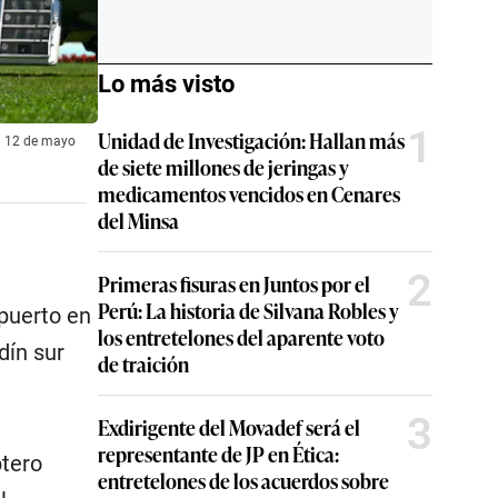
Lo más visto
1
Unidad de Investigación: Hallan más
el 12 de mayo
de siete millones de jeringas y
medicamentos vencidos en Cenares
del Minsa
2
Primeras fisuras en Juntos por el
Perú: La historia de Silvana Robles y
ipuerto en
los entretelones del aparente voto
dín sur
de traición
3
Exdirigente del Movadef será el
representante de JP en Ética:
ptero
entretelones de los acuerdos sobre