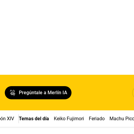
Pregúntale a Merlín IA
ón XIV
Temas del día
Keiko Fujimori
Feriado
Machu Pic