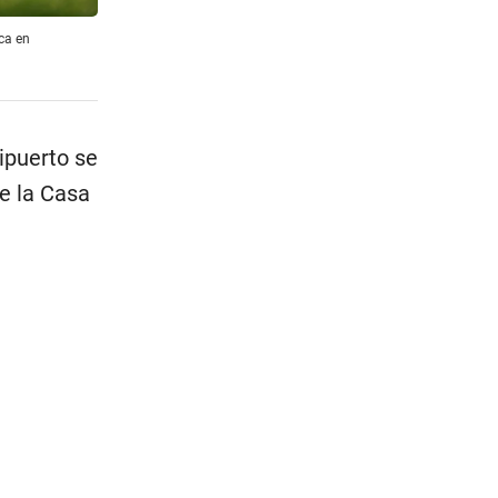
ca en
lipuerto se
de la Casa