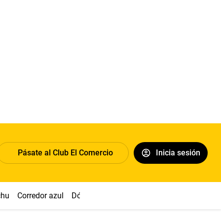
Pásate al Club El Comercio
Inicia sesión
chu
Corredor azul
Dólar
Congreso
Nasca
Acuña
Toled