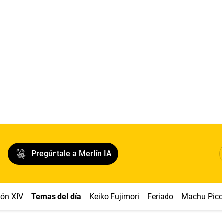
Pregúntale a Merlín IA
ón XIV
Temas del día
Keiko Fujimori
Feriado
Machu Pic