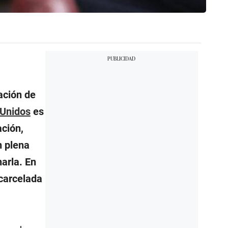
ación de
 Unidos
es
ación,
n plena
arla. En
carcelada