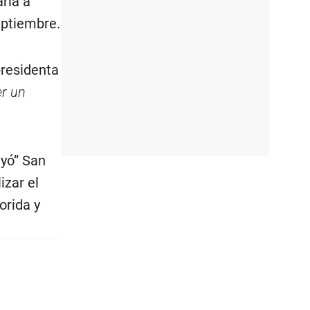
ría a
eptiembre.
presidenta
er un
uyó” San
izar el
orida y