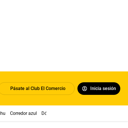
Pásate al Club El Comercio
Inicia sesión
chu
Corredor azul
Dólar
Congreso
Nasca
Acuña
Toled