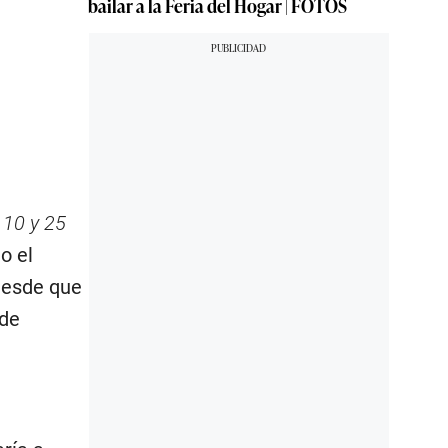
bailar a la Feria del Hogar | FOTOS
 10 y 25
o el
desde que
 de