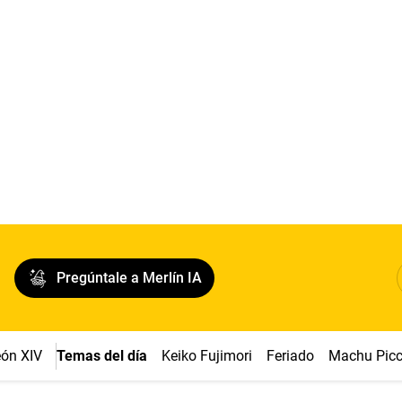
Pregúntale a Merlín IA
ón XIV
Temas del día
Keiko Fujimori
Feriado
Machu Pic