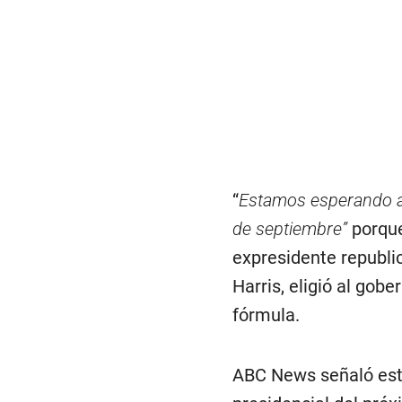
“
Estamos esperando an
de septiembre”
porque
expresidente republi
Harris, eligió al go
fórmula.
ABC News señaló este