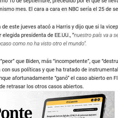
imo 10 de septiembre, precedido por el que se lleva
 mismo mes. El cara a cara en NBC sería el 25 de s
 de este jueves atacó a Harris y dijo que si la vice
 elegida presidenta de EE.UU., “
nuestro país va a s
racaso como no ha visto otro el mundo”.
 “peor” que Biden, más “incompetente”, que “destr
a con sus políticas y que ha tratado de instrumental
unque afortunadamente “ganó” el caso abierto en Fl
e retrasar los otros casos abiertos.