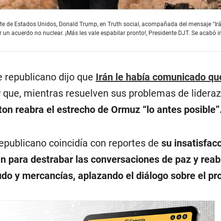
te de Estados Unidos, Donald Trump, en Truth social, acompañada del mensaje "Irá
un acuerdo no nuclear. ¡Más les vale espabilar pronto!, Presidente DJT. Se acabó ir
te republicano dijo que
Irán le había comunicado qu
 que, mientras resuelven sus problemas de lideraz
on reabra el estrecho de Ormuz “lo antes posible”
republicano coincidía con reportes de
su insatisfacc
n para destrabar las conversaciones de paz y reabr
rudo y mercancías, aplazando el diálogo sobre el p