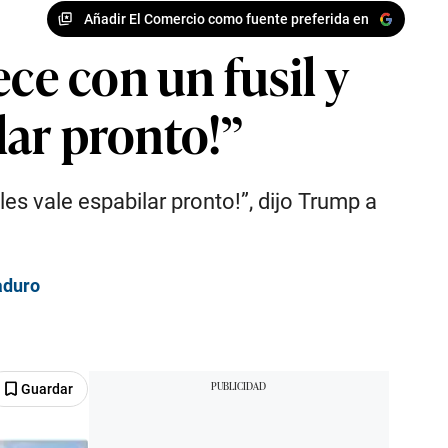
Añadir El Comercio como fuente preferida en
e con un fusil y
lar pronto!”
s vale espabilar pronto!”, dijo Trump a
aduro
Guardar