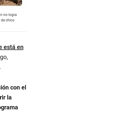
n no logra
 de chico
e está en
go,
.
ión con el
ir la
rograma