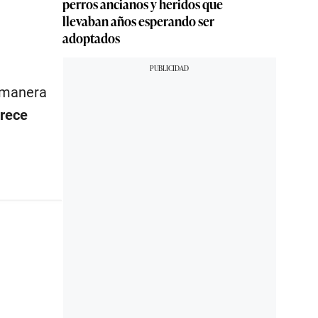
perros ancianos y heridos que
llevaban años esperando ser
adoptados
e manera
arece
,