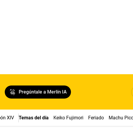
Pregúntale a Merlín IA
ón XIV
Temas del día
Keiko Fujimori
Feriado
Machu Pic