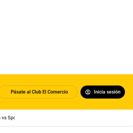
Pásate al Club El Comercio
Inicia sesión
a vs Sport Boys
Jorge Messi
Dólar
Papa León XIV
Congre