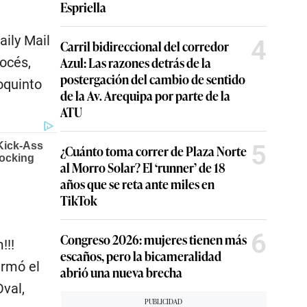
Espriella
aily Mail
4
Carril bidireccional del corredor
Azul: Las razones detrás de la
océs,
postergación del cambio de sentido
oquinto
de la Av. Arequipa por parte de la
ATU
5
¿Cuánto toma correr de Plaza Norte
al Morro Solar? El ‘runner’ de 18
años que se reta ante miles en
TikTok
6
Congreso 2026: mujeres tienen más
!!!
escaños, pero la bicameralidad
irmó el
abrió una nueva brecha
Oval,