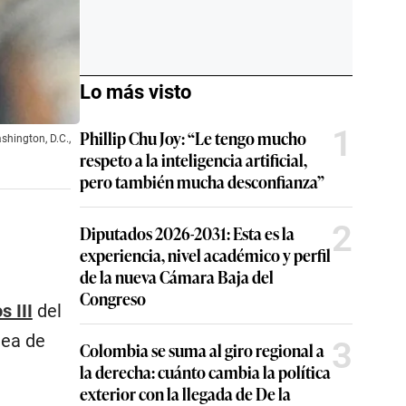
Lo más visto
1
Phillip Chu Joy: “Le tengo mucho
shington, D.C.,
respeto a la inteligencia artificial,
pero también mucha desconfianza”
2
Diputados 2026-2031: Esta es la
experiencia, nivel académico y perfil
de la nueva Cámara Baja del
Congreso
s III
del
dea de
3
Colombia se suma al giro regional a
la derecha: cuánto cambia la política
exterior con la llegada de De la