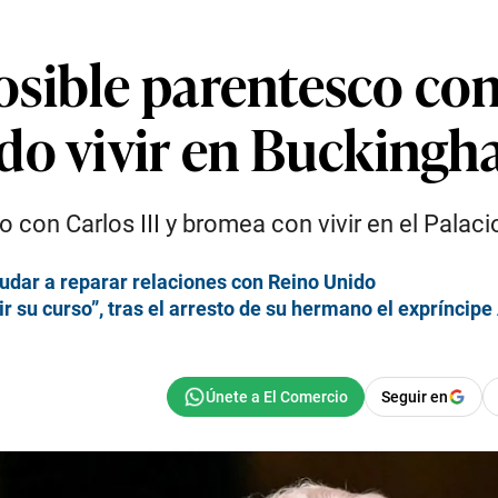
ible parentesco con 
do vivir en Bucking
 con Carlos III y bromea con vivir en el Palac
ayudar a reparar relaciones con Reino Unido
guir su curso”, tras el arresto de su hermano el expríncip
Seguir en