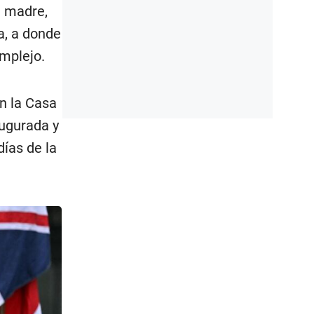
u madre,
a, a donde
omplejo.
en la Casa
augurada y
días de la