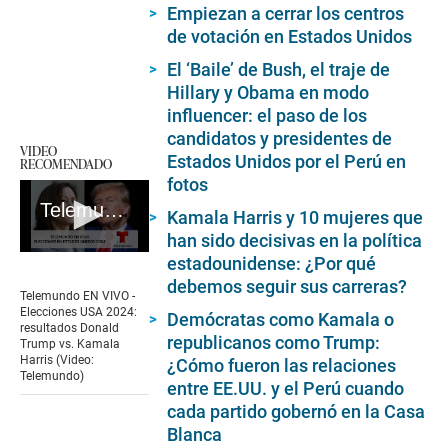
Empiezan a cerrar los centros
de votación en Estados Unidos
El ‘Baile’ de Bush, el traje de
Hillary y Obama en modo
influencer: el paso de los
candidatos y presidentes de
VIDEO
Estados Unidos por el Perú en
RECOMENDADO
fotos
Telemundo EN VIVO - Elecciones USA 2024: resultados Donald Trump vs. Kamala Harris (Video: Telemundo)
Kamala Harris y 10 mujeres que
han sido decisivas en la política
0
estadounidense: ¿Por qué
seconds
debemos seguir sus carreras?
of
Telemundo EN VIVO -
30
Elecciones USA 2024:
Demócratas como Kamala o
seconds
resultados Donald
republicanos como Trump:
Trump vs. Kamala
Harris (Video:
¿Cómo fueron las relaciones
Telemundo)
entre EE.UU. y el Perú cuando
cada partido gobernó en la Casa
Blanca