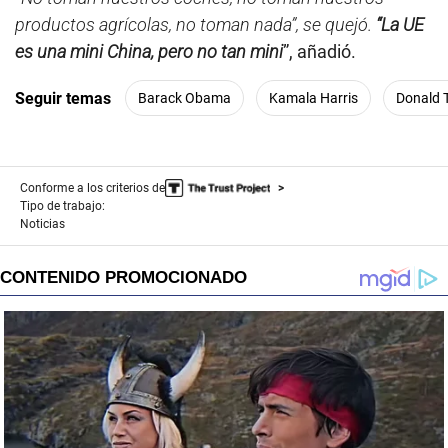
productos agrícolas, no toman nada”, se quejó.
“La UE
es una mini China, pero no tan mini
”, añadió.
Seguir temas
Barack Obama
Kamala Harris
Donald 
Conforme a los criterios de
Tipo de trabajo:
Noticias