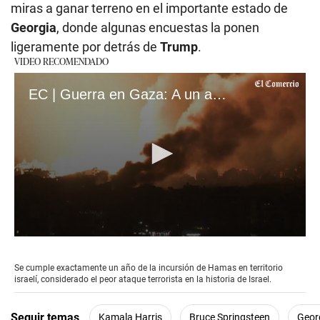
miras a ganar terreno en el importante estado de
Georgia
, donde algunas encuestas la ponen
ligeramente por detrás de
Trump
.
VIDEO RECOMENDADO
EC | Guerra en Gaza: A un año del ataque mortal de Hamás en Israel (loop)
0
seconds
of
Se cumple exactamente un año de la incursión de Hamas en territorio
17
israelí, considerado el peor ataque terrorista en la historia de Israel.
seconds
Seguir temas
Kamala Harris
Bruce Springsteen
Geor