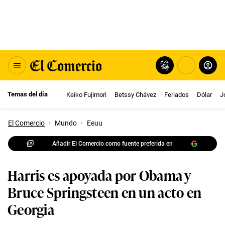
Temas del día
Keiko Fujimori
Betssy Chávez
Feriados
Dólar
J
El Comercio
·
Mundo
·
Eeuu
Añadir El Comercio como fuente preferida en
Harris es apoyada por Obama y
Bruce Springsteen en un acto en
Georgia