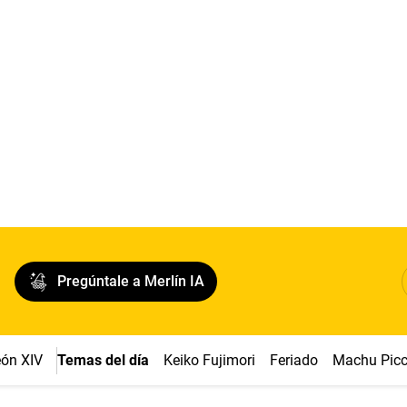
Pregúntale a Merlín IA
ón XIV
Temas del día
Keiko Fujimori
Feriado
Machu Pic