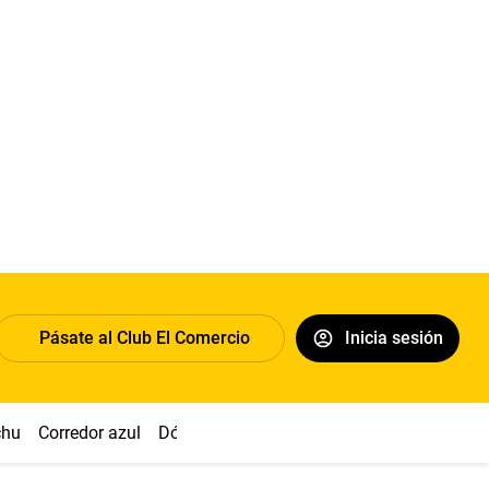
Pásate al Club El Comercio
Inicia sesión
chu
Corredor azul
Dólar
Congreso
Nasca
Acuña
Toled