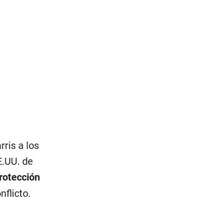
ris a los
E.UU. de
rotección
flicto.