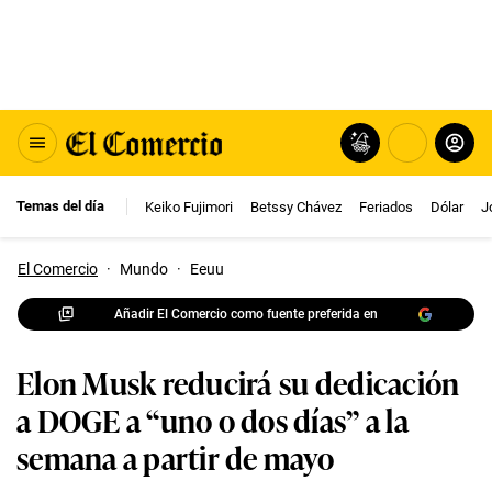
Temas del día
Keiko Fujimori
Betssy Chávez
Feriados
Dólar
J
El Comercio
·
Mundo
·
Eeuu
Añadir El Comercio como fuente preferida en
Elon Musk reducirá su dedicación
a DOGE a “uno o dos días” a la
semana a partir de mayo