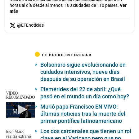
horas al día desde al menos, 180 ciudades de 110 países.
Ver
más
@
EFEnoticias
TE PUEDE INTERESAR
Bolsonaro sigue evolucionando en
cuidados intensivos, nueve días
después de su operación en Brasil
Efemérides del 22 de abril: ¿Qué
VIDEO
pasó en el mundo un día como hoy?
RECOMENDADO
Murió papa Francisco EN VIVO:
Musk genera polémica
últimas noticias tras la muerte del
0
primer pontífice latinoamericano
seconds
of
Los dos cardenales que tienen un rol
Elon Musk
1
realiza extraño
clave en el Vaticano pero que no