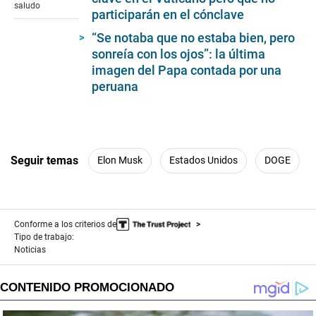
minute,
saludo
participarán en el cónclave
8
seconds
“Se notaba que no estaba bien, pero
sonreía con los ojos”: la última
imagen del Papa contada por una
peruana
Seguir temas
Elon Musk
Estados Unidos
DOGE
Conforme a los criterios de
Tipo de trabajo:
Noticias