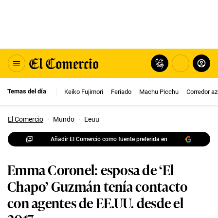
Temas del día
Keiko Fujimori
Feriado
Machu Picchu
Corredor az
El Comercio
·
Mundo
·
Eeuu
Añadir El Comercio como fuente preferida en
Emma Coronel: esposa de ‘El
Chapo’ Guzmán tenía contacto
con agentes de EE.UU. desde el