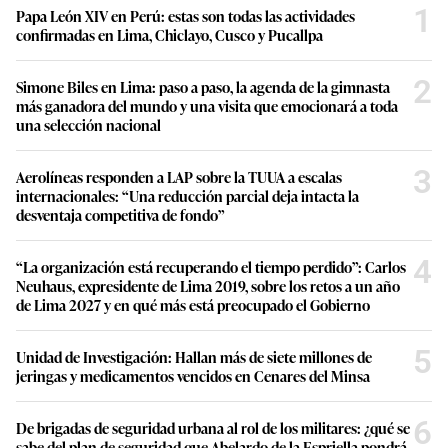
1
Papa León XIV en Perú: estas son todas las actividades
confirmadas en Lima, Chiclayo, Cusco y Pucallpa
2
Simone Biles en Lima: paso a paso, la agenda de la gimnasta
más ganadora del mundo y una visita que emocionará a toda
una selección nacional
3
Aerolíneas responden a LAP sobre la TUUA a escalas
internacionales: “Una reducción parcial deja intacta la
desventaja competitiva de fondo”
4
“La organización está recuperando el tiempo perdido”: Carlos
Neuhaus, expresidente de Lima 2019, sobre los retos a un año
de Lima 2027 y en qué más está preocupado el Gobierno
5
Unidad de Investigación: Hallan más de siete millones de
jeringas y medicamentos vencidos en Cenares del Minsa
6
De brigadas de seguridad urbana al rol de los militares: ¿qué se
sabe del plan de seguridad que Abelardo de la Espriella pondrá