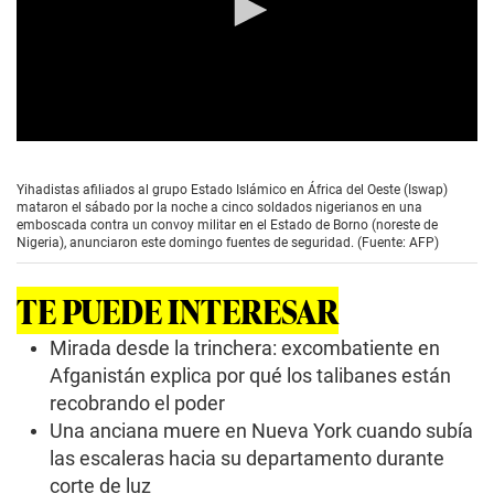
0
s
e
Yihadistas afiliados al grupo Estado Islámico en África del Oeste (Iswap)
c
mataron el sábado por la noche a cinco soldados nigerianos en una
o
emboscada contra un convoy militar en el Estado de Borno (noreste de
n
Nigeria), anunciaron este domingo fuentes de seguridad. (Fuente: AFP)
d
s
o
TE PUEDE INTERESAR
f
0
s
Mirada desde la trinchera: excombatiente en
e
Afganistán explica por qué los talibanes están
c
o
recobrando el poder
n
Una anciana muere en Nueva York cuando subía
d
s
las escaleras hacia su departamento durante
corte de luz