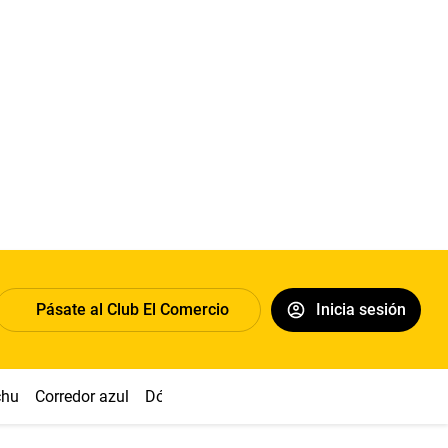
Pásate al Club El Comercio
Inicia sesión
chu
Corredor azul
Dólar
Congreso
Nasca
Acuña
Toled