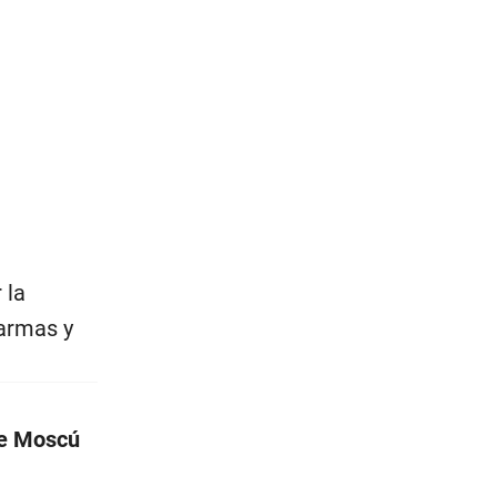
 la
 armas y
de Moscú