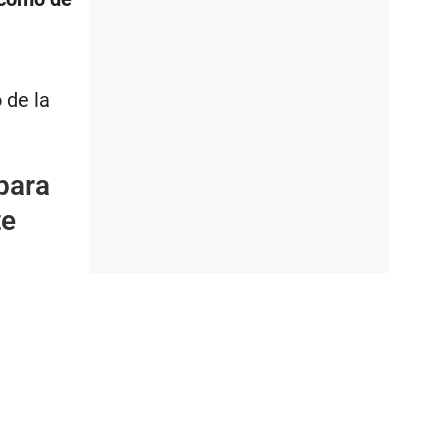
 de la
para
te