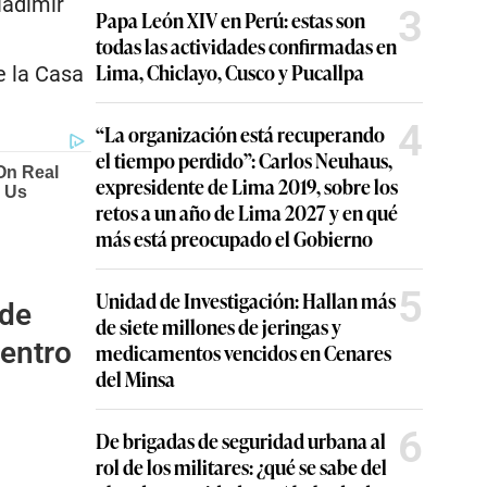
ladímir
3
Papa León XIV en Perú: estas son
todas las actividades confirmadas en
Lima, Chiclayo, Cusco y Pucallpa
e la Casa
4
“La organización está recuperando
el tiempo perdido”: Carlos Neuhaus,
expresidente de Lima 2019, sobre los
retos a un año de Lima 2027 y en qué
más está preocupado el Gobierno
5
Unidad de Investigación: Hallan más
 de
de siete millones de jeringas y
uentro
medicamentos vencidos en Cenares
del Minsa
6
De brigadas de seguridad urbana al
rol de los militares: ¿qué se sabe del