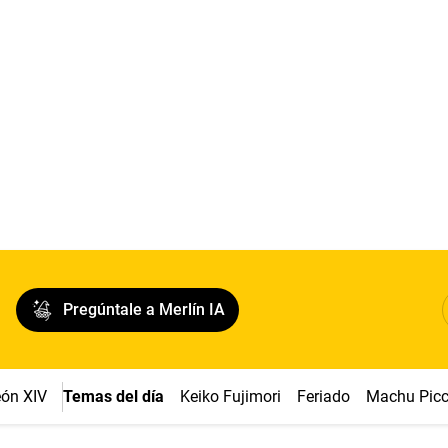
Pregúntale a Merlín IA
ón XIV
Temas del día
Keiko Fujimori
Feriado
Machu Pic