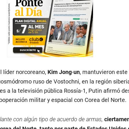
el líder norcoreano,
Kim Jong
-
un
, mantuvieron este
cosmódromo ruso de Vostochni, en la región siberi
s a la televisión pública Rossía-1, Putin afirmó d
ooperación militar y espacial con Corea del Norte.
elante con algún tipo de acuerdo de armas,
ciertame
orea del Norte, tanto por parte de Estados Unidos