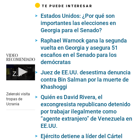
TE PUEDE INTERESAR
Estados Unidos: ¿Por qué son
importantes las elecciones en
Georgia para el Senado?
Raphael Warnock gana la segunda
vuelta en Georgia y asegura 51
escaños en el Senado para los
VIDEO
RECOMENDADO
demócratas
Juez de EE.UU. desestima denuncia
Zelenski visita tropas de Ucrania
contra Bin Salman por la muerte de
0
Khashoggi
seconds
of
Zelenski visita
Quién es David Rivera, el
1
tropas de
minute,
excongresista republicano detenido
Ucrania
54
por trabajar ilegalmente como
seconds
“agente extranjero” de Venezuela en
EE.UU.
Ejército detiene a líder del Cártel