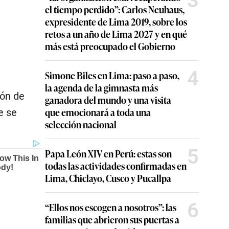
3
el tiempo perdido”: Carlos Neuhaus,
expresidente de Lima 2019, sobre los
retos a un año de Lima 2027 y en qué
más está preocupado el Gobierno
4
Simone Biles en Lima: paso a paso,
la agenda de la gimnasta más
ión de
ganadora del mundo y una visita
que emocionará a toda una
e se
selección nacional
5
Papa León XIV en Perú: estas son
todas las actividades confirmadas en
Lima, Chiclayo, Cusco y Pucallpa
6
“Ellos nos escogen a nosotros”: las
familias que abrieron sus puertas a