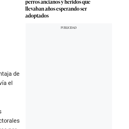
perros ancianos y heridos que
llevaban años esperando ser
adoptados
ntaja de
ía el
s
ctorales