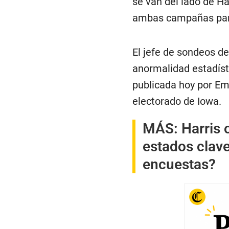
se van del lado de Ha
ambas campañas para
El jefe de sondeos d
anormalidad estadíst
publicada hoy por Eme
electorado de Iowa.
MÁS:
Harris 
estados clave
encuestas?