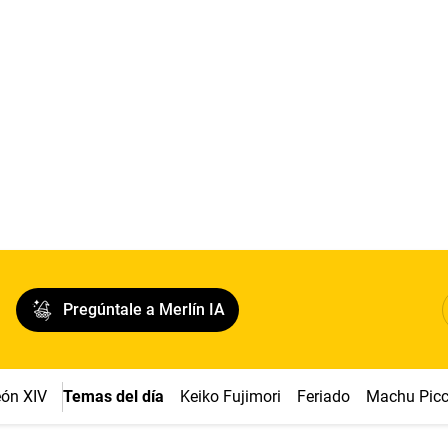
Pregúntale a Merlín IA
ón XIV
Temas del día
Keiko Fujimori
Feriado
Machu Pic