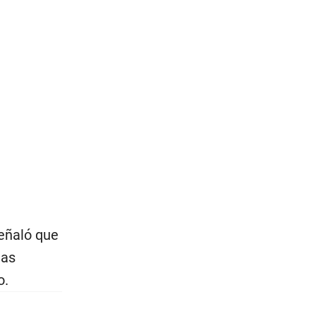
señaló que
las
o.