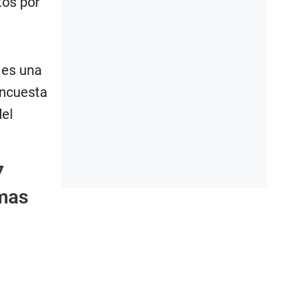
tos por
 es una
encuesta
del
7
imas