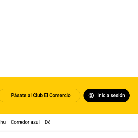
Pásate al Club El Comercio
Inicia sesión
chu
Corredor azul
Dólar
Congreso
Nasca
Acuña
Toled