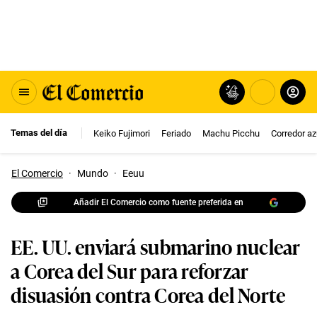
Temas del día
Keiko Fujimori
Feriado
Machu Picchu
Corredor az
El Comercio
·
Mundo
·
Eeuu
Añadir El Comercio como fuente preferida en
EE. UU. enviará submarino nuclear
a Corea del Sur para reforzar
disuasión contra Corea del Norte