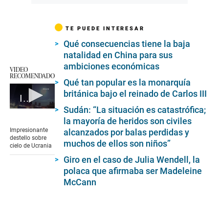
TE PUEDE INTERESAR
Qué consecuencias tiene la baja
natalidad en China para sus
ambiciones económicas
VIDEO
RECOMENDADO
Qué tan popular es la monarquía
británica bajo el reinado de Carlos III
Impresionante destello sobre cielo de Ucrania
Sudán: “La situación es catastrófica;
0
seconds
la mayoría de heridos son civiles
of
Impresionante
alcanzados por balas perdidas y
44
destello sobre
muchos de ellos son niños”
seconds
cielo de Ucrania
Giro en el caso de Julia Wendell, la
polaca que afirmaba ser Madeleine
McCann