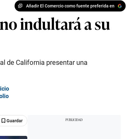
Añadir El Comercio como fuente preferida en
no indultará a su
al de California presentar una
icio
olio
Guardar