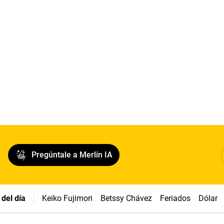
Pregúntale a Merlín IA
del día
Keiko Fujimori
Betssy Chávez
Feriados
Dólar