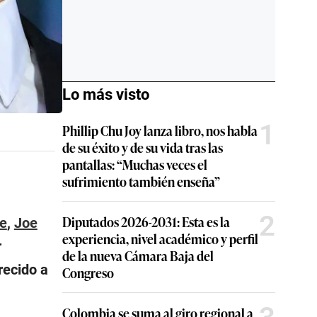
Lo más visto
1
Phillip Chu Joy lanza libro, nos habla
de su éxito y de su vida tras las
pantallas: “Muchas veces el
sufrimiento también enseña”
2
Diputados 2026-2031: Esta es la
e
,
Joe
experiencia, nivel académico y perfil
r
de la nueva Cámara Baja del
recido a
Congreso
Colombia se suma al giro regional a