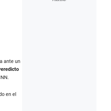
a ante un
veredicto
CNN.
do en el