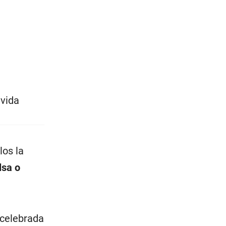
 vida
llos la
lsa o
 celebrada