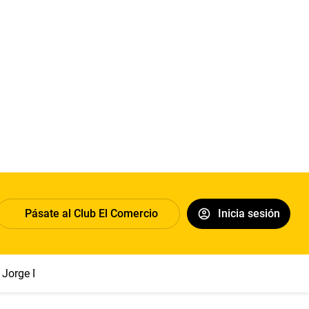
Pásate al Club El Comercio
Inicia sesión
Jorge Messi
Papa León XIV
Congreso
Sueldo mínimo
Cl