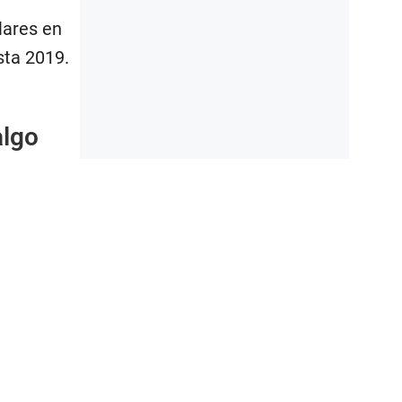
lares en
sta 2019.
algo