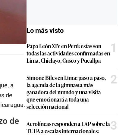
Lo más visto
1
Papa León XIV en Perú: estas son
todas las actividades confirmadas en
Lima, Chiclayo, Cusco y Pucallpa
2
Simone Biles en Lima: paso a paso,
la agenda de la gimnasta más
ue, a
ganadora del mundo y una visita
es de
que emocionará a toda una
Nicaragua.
selección nacional
zo de
3
Aerolíneas responden a LAP sobre la
TUUA a escalas internacionales: