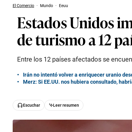
El Comercio
·
Mundo
·
Eeuu
Estados Unidos imp
de turismo a 12 pa
Entre los 12 países afectados se encuent
Irán no intentó volver a enriquecer uranio des
Merz: Si EE.UU. nos hubiera consultado, habr
Escuchar
Leer resumen