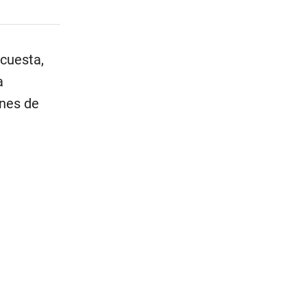
cuesta,
a
ones de