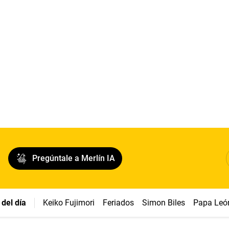
Pregúntale a Merlín IA
del día
Keiko Fujimori
Feriados
Simon Biles
Papa Leó