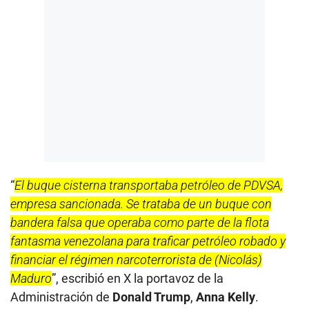
“
El buque cisterna transportaba petróleo de PDVSA,
empresa sancionada. Se trataba de un buque con
bandera falsa que operaba como parte de la flota
fantasma venezolana para traficar petróleo robado y
financiar el régimen narcoterrorista de (Nicolás)
Maduro
”, escribió en X la portavoz de la
Administración de
Donald Trump
,
Anna Kelly
.