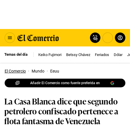
Temas del día
Keiko Fujimori
Betssy Chávez
Feriados
Dólar
J
El Comercio
·
Mundo
·
Eeuu
Añadir El Comercio como fuente preferida en
La Casa Blanca dice que segundo
petrolero confiscado pertenece a
flota fantasma de Venezuela