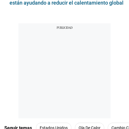
están ayudando a reducir el calentamiento global
Seguir temas
Estados Unidos
Ola De Calor
Cambio C