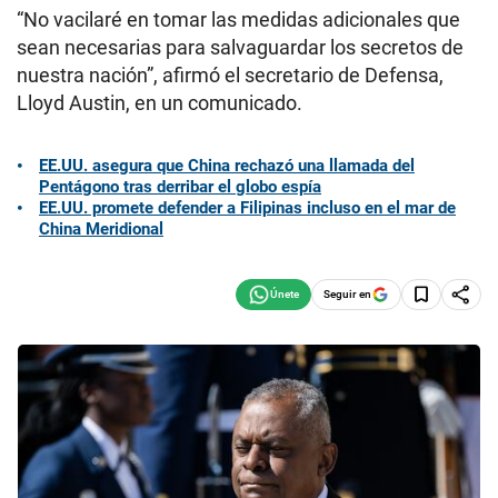
“No vacilaré en tomar las medidas adicionales que
sean necesarias para salvaguardar los secretos de
nuestra nación”, afirmó el secretario de Defensa,
Lloyd Austin, en un comunicado.
EE.UU. asegura que China rechazó una llamada del
Pentágono tras derribar el globo espía
EE.UU. promete defender a Filipinas incluso en el mar de
China Meridional
Seguir en