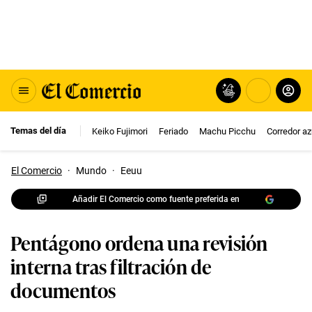
Temas del día
Keiko Fujimori
Feriado
Machu Picchu
Corredor az
El Comercio
·
Mundo
·
Eeuu
Añadir El Comercio como fuente preferida en
Pentágono ordena una revisión
interna tras filtración de
documentos