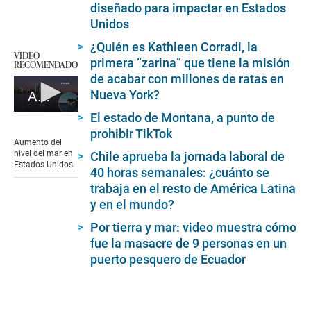
diseñado para impactar en Estados
Unidos
¿Quién es Kathleen Corradi, la
VIDEO
primera “zarina” que tiene la misión
RECOMENDADO
de acabar con millones de ratas en
Nueva York?
Aumento del nivel del mar en Estados Unidos
0
El estado de Montana, a punto de
seconds
prohibir TikTok
of
Aumento del
1
nivel del mar en
Chile aprueba la jornada laboral de
minute,
Estados Unidos.
40 horas semanales: ¿cuánto se
29
seconds
trabaja en el resto de América Latina
y en el mundo?
Por tierra y mar: video muestra cómo
fue la masacre de 9 personas en un
puerto pesquero de Ecuador