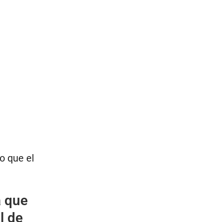
a
o que el
a que
l de