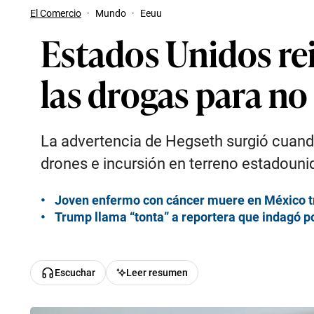
El Comercio
·
Mundo
·
Eeuu
Estados Unidos re
las drogas para no
La advertencia de Hegseth surgió cuando
drones e incursión en terreno estadouni
Joven enfermo con cáncer muere en México tr
Trump llama “tonta” a reportera que indagó po
Escuchar
Leer resumen