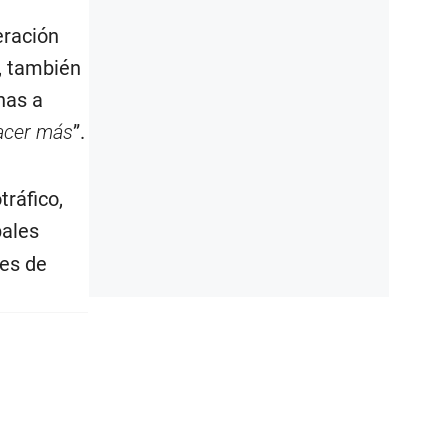
eración
, también
nas a
hacer más
”.
ráfico,
pales
les de