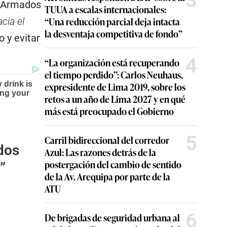
3
s Armados
TUUA a escalas internacionales:
“Una reducción parcial deja intacta
cia el
la desventaja competitiva de fondo”
 y evitar
4
“La organización está recuperando
el tiempo perdido”: Carlos Neuhaus,
expresidente de Lima 2019, sobre los
retos a un año de Lima 2027 y en qué
más está preocupado el Gobierno
5
Carril bidireccional del corredor
dos
Azul: Las razones detrás de la
postergación del cambio de sentido
”
de la Av. Arequipa por parte de la
ATU
6
De brigadas de seguridad urbana al