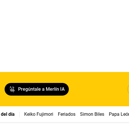
Pregúntale a Merlín IA
del día
Keiko Fujimori
Feriados
Simon Biles
Papa Leó