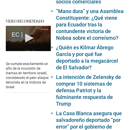
socios comerciales
“Mano dura” y una Asamblea
Constituyente: ¿Qué viene
VIDEO RECOMENDADO
para Ecuador tras la
contundente victoria de
EC | Guerra en Gaza: A un año del ataque mortal de Hamás en Israel (loop)
Noboa sobre el correísmo?
¿Quién es Kilmar Ábrego
0
García y por qué fue
seconds
deportado a la megacárcel
of
Se cumple exactamente un
de El Salvador?
17
año de la incursión de
seconds
Hamas en territorio israelí,
La intención de Zelensky de
considerado el peor ataque
terrorista en la historia de
comprar 10 sistemas de
Israel.
defensa Patriot y la
fulminante respuesta de
Trump
La Casa Blanca asegura que
salvadoreño deportado “por
error” por el gobierno de