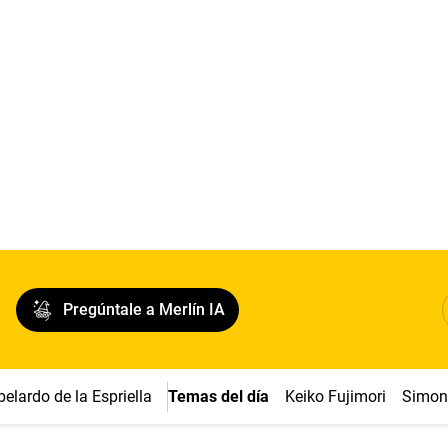
Pregúntale a Merlín IA
belardo de la Espriella
Temas del día
Keiko Fujimori
Simon 