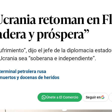
crania retoman en Fl
adera y próspera”
ufrimiento”, dijo el jefe de la diplomacia esta
 Ucrania sea “soberana e independiente”.
terminal petrolera rusa
 muertos y docenas de heridos
Seguir en