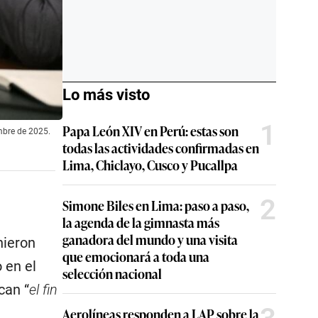
Lo más visto
1
Papa León XIV en Perú: estas son
mbre de 2025.
todas las actividades confirmadas en
Lima, Chiclayo, Cusco y Pucallpa
2
Simone Biles en Lima: paso a paso,
la agenda de la gimnasta más
ganadora del mundo y una visita
nieron
que emocionará a toda una
 en el
selección nacional
can “
el fin
Aerolíneas responden a LAP sobre la