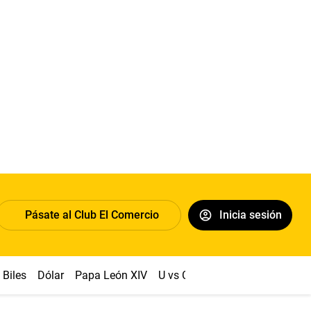
Pásate al Club El Comercio
Inicia sesión
Biles
Dólar
Papa León XIV
U vs Cristal
Congreso
Mach