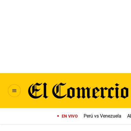
Perú vs Venezuela
A
EN VIVO