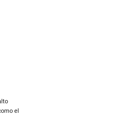
alto
 como el