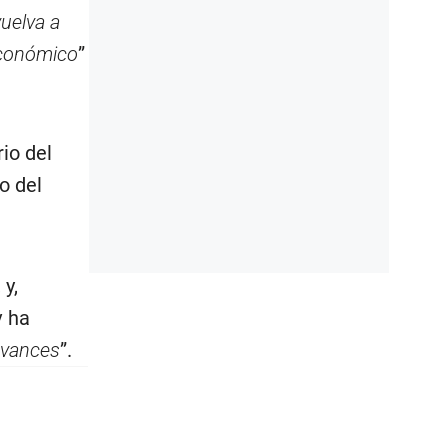
vuelva a
económico
”
io del
o del
y,
v ha
avances
”.