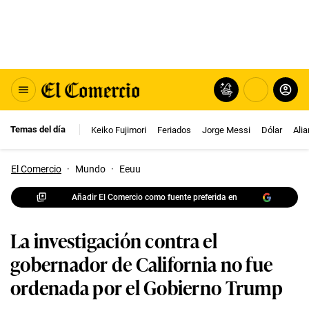
Temas del día
Keiko Fujimori
Feriados
Jorge Messi
Dólar
Ali
El Comercio
·
Mundo
·
Eeuu
Añadir El Comercio como fuente preferida en
La investigación contra el
gobernador de California no fue
ordenada por el Gobierno Trump