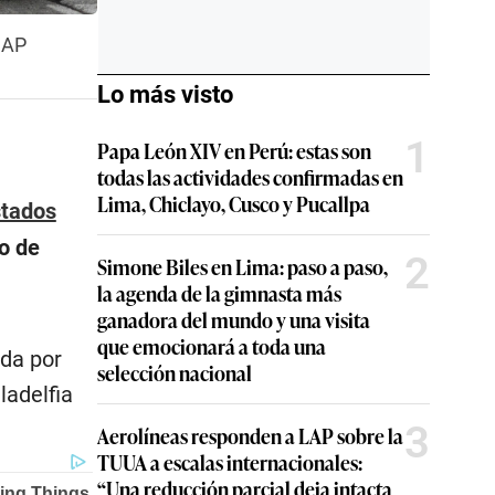
 AP
Lo más visto
1
Papa León XIV en Perú: estas son
todas las actividades confirmadas en
Lima, Chiclayo, Cusco y Pucallpa
tados
o de
2
Simone Biles en Lima: paso a paso,
la agenda de la gimnasta más
ganadora del mundo y una visita
que emocionará a toda una
ida por
selección nacional
ladelfia
3
Aerolíneas responden a LAP sobre la
TUUA a escalas internacionales:
“Una reducción parcial deja intacta