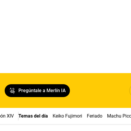
Pregúntale a Merlín IA
ón XIV
Temas del día
Keiko Fujimori
Feriado
Machu Pic