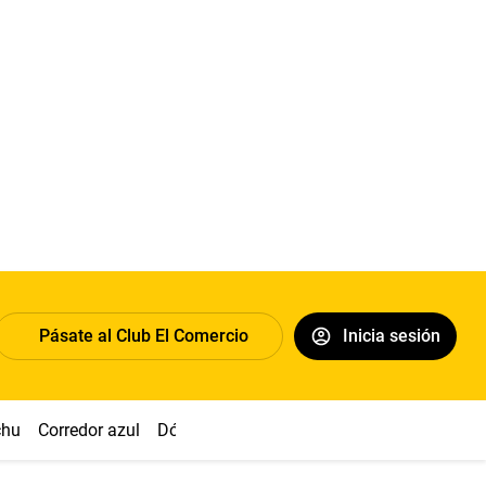
Pásate al Club El Comercio
Inicia sesión
chu
Corredor azul
Dólar
Congreso
Nasca
Acuña
Toled