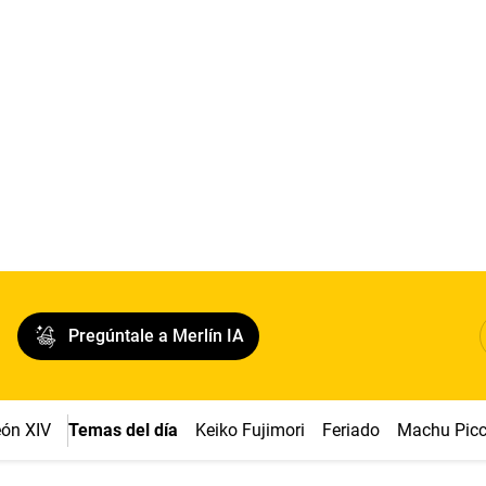
Pregúntale a Merlín IA
ón XIV
Temas del día
Keiko Fujimori
Feriado
Machu Pic