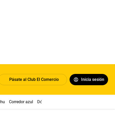
Pásate al Club El Comercio
Inicia sesión
chu
Corredor azul
Dólar
Congreso
Nasca
Acuña
Toled