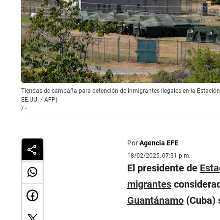
Tiendas de campaña para detención de inmigrantes ilegales en la Estación 
EE.UU. / AFP)
/
-
Por
Agencia EFE
18/02/2025, 07:31 p.m.
El presidente de
Esta
migrantes
considerad
Guantánamo
(Cuba) 