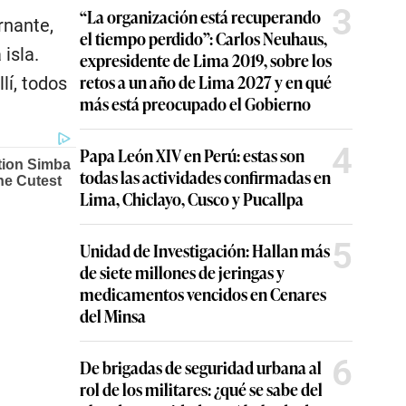
3
“La organización está recuperando
rnante,
el tiempo perdido”: Carlos Neuhaus,
isla.
expresidente de Lima 2019, sobre los
retos a un año de Lima 2027 y en qué
lí, todos
más está preocupado el Gobierno
4
Papa León XIV en Perú: estas son
todas las actividades confirmadas en
Lima, Chiclayo, Cusco y Pucallpa
5
Unidad de Investigación: Hallan más
de siete millones de jeringas y
medicamentos vencidos en Cenares
del Minsa
6
De brigadas de seguridad urbana al
rol de los militares: ¿qué se sabe del