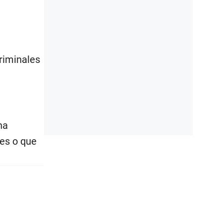
criminales
ha
es o que