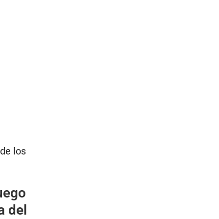
de los
uego
a del