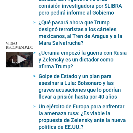
comisión investigadora por $LIBRA
pero pedirá informe al Gobierno
¿Qué pasará ahora que Trump
designó terroristas a los cárteles
mexicanos, al Tren de Aragua y a la
Mara Salvatrucha?
VIDEO
RECOMENDADO
¿Ucrania empezó la guerra con Rusia
y Zelensky es un dictador como
La desesperación de los migrantes en la frontera con EE.UU.
afirma Trump?
0
seconds
Golpe de Estado y un plan para
of
asesinar a Lula: Bolsonaro y las
1
minute,
graves acusaciones que lo podrían
35
llevar a prisión hasta por 40 años
seconds
Un ejército de Europa para enfrentar
la amenaza rusa: ¿Es viable la
propuesta de Zelensky ante la nueva
política de EE.UU.?