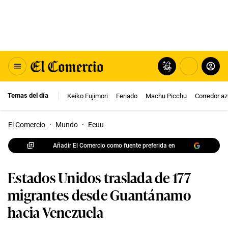
Temas del día
Keiko Fujimori
Feriado
Machu Picchu
Corredor az
El Comercio
·
Mundo
·
Eeuu
Añadir El Comercio como fuente preferida en
Estados Unidos traslada de 177
migrantes desde Guantánamo
hacia Venezuela