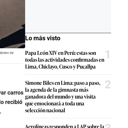
Lo más visto
1
Papa León XIV en Perú: estas son
ebrero de
todas las actividades confirmadas en
Lima, Chiclayo, Cusco y Pucallpa
2
Simone Biles en Lima: paso a paso,
la agenda de la gimnasta más
var carros
ganadora del mundo y una visita
o recibió
que emocionará a toda una
selección nacional
.
Aerolíneas responden a LAP sobre la