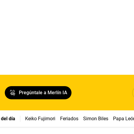
Pregúntale a Merlín IA
del día
Keiko Fujimori
Feriados
Simon Biles
Papa Leó