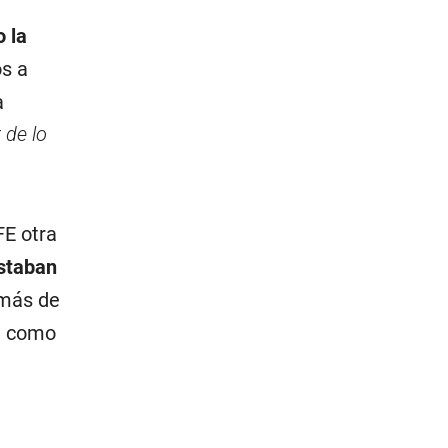
 la
os a
a
 de lo
E otra
estaban
 más de
n como