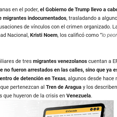
anas en el poder,
el Gobierno de Trump llevo a cabo
de migrantes indocumentados
, trasladando a algun
aciones de vínculos con el crimen organizado. L
dad Nacional,
Kristi Noem
, los calificó como “
lo peor
liares de tres
migrantes venezolanos
cuentan a EF
 no fueron arrestados en las calles, sino que ya 
centro de detención en
Texas
, algunos desde hace
 que pertenezcan al
Tren de Aragua
y los describe
 que huyeron de la crisis en
Venezuela
.