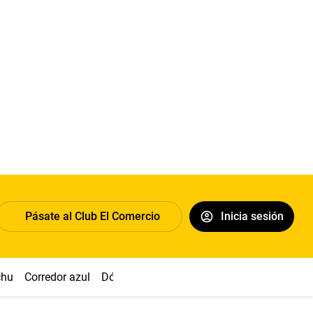
Pásate al Club El Comercio
Inicia sesión
chu
Corredor azul
Dólar
Congreso
Nasca
Acuña
Toled