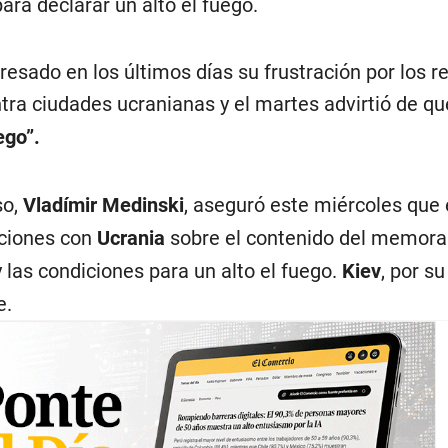
ara declarar un alto el fuego.
resado en los últimos días su frustración por los r
tra ciudades ucranianas y el martes advirtió de q
ego”.
so,
Vladímir Medinski
, aseguró este miércoles que e
aciones con
Ucrania
sobre el contenido del memor
y las condiciones para un alto el fuego.
Kiev
, por su
e.