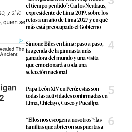
3
el tiempo perdido”: Carlos Neuhaus,
expresidente de Lima 2019, sobre los
, y si lo
retos a un año de Lima 2027 y en qué
, quien se
más está preocupado el Gobierno
4
Simone Biles en Lima: paso a paso,
la agenda de la gimnasta más
ganadora del mundo y una visita
que emocionará a toda una
selección nacional
ligan
5
Papa León XIV en Perú: estas son
todas las actividades confirmadas en
52
Lima, Chiclayo, Cusco y Pucallpa
6
“Ellos nos escogen a nosotros”: las
familias que abrieron sus puertas a