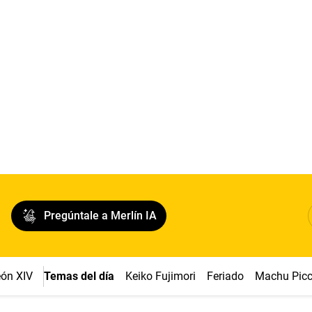
Pregúntale a Merlín IA
ón XIV
Temas del día
Keiko Fujimori
Feriado
Machu Pic