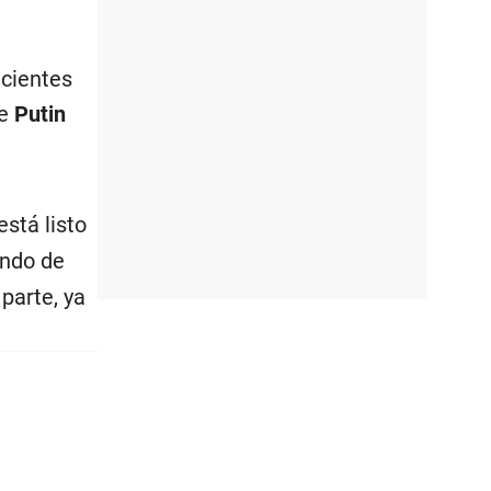
ecientes
ue
Putin
stá listo
ando de
 parte, ya