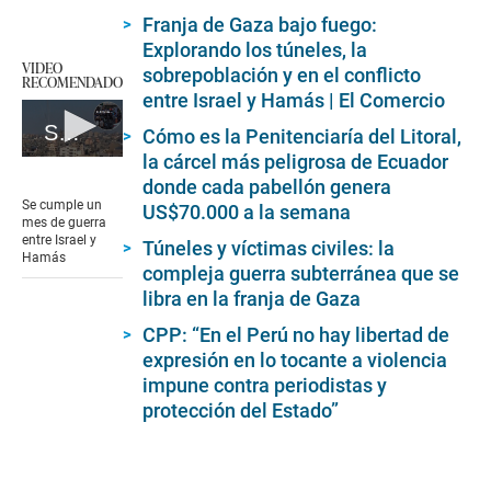
Franja de Gaza bajo fuego:
Explorando los túneles, la
VIDEO
sobrepoblación y en el conflicto
RECOMENDADO
entre Israel y Hamás | El Comercio
Se cumple un mes de guerra entre Israel y Hamás
Cómo es la Penitenciaría del Litoral,
la cárcel más peligrosa de Ecuador
0
seconds
donde cada pabellón genera
of
Se cumple un
US$70.000 a la semana
1
mes de guerra
minute,
entre Israel y
Túneles y víctimas civiles: la
17
Hamás
seconds
compleja guerra subterránea que se
libra en la franja de Gaza
CPP: “En el Perú no hay libertad de
expresión en lo tocante a violencia
impune contra periodistas y
protección del Estado”