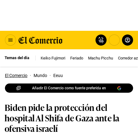
Temas del día
Keiko Fujimori
Feriado
Machu Picchu
Corredor az
El Comercio
·
Mundo
·
Eeuu
Añadir El Comercio como fuente preferida en
Biden pide la protección del
hospital Al Shifa de Gaza ante la
ofensiva israelí