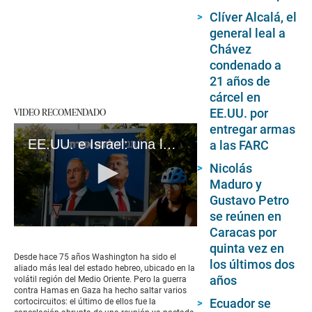
Clíver Alcalá, el
general leal a
Chávez
condenado a
21 años de
cárcel en
VIDEO RECOMENDADO
EE.UU. por
entregar armas
EE.UU. e Israel: una larga relación en horas difíciles
a las FARC
Nicolás
Maduro y
Gustavo Petro
se reúnen en
Caracas por
0
seconds
quinta vez en
of
Desde hace 75 años Washington ha sido el
los últimos dos
3
aliado más leal del estado hebreo, ubicado en la
minutes,
años
volátil región del Medio Oriente. Pero la guerra
32
contra Hamas en Gaza ha hecho saltar varios
seconds
Ecuador se
cortocircuitos: el último de ellos fue la