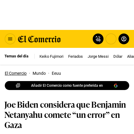
Temas del día
Keiko Fujimori
Feriados
Jorge Messi
Dólar
Ali
El Comercio
·
Mundo
·
Eeuu
Añadir El Comercio como fuente preferida en
Joe Biden considera que Benjamin
Netanyahu comete “un error” en
Gaza