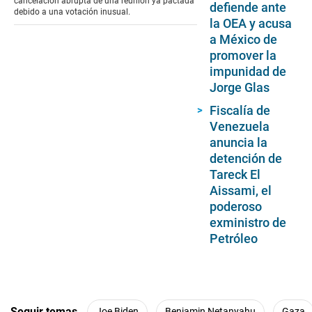
cancelación abrupta de una reunión ya pactada
defiende ante
debido a una votación inusual.
la OEA y acusa
a México de
promover la
impunidad de
Jorge Glas
Fiscalía de
Venezuela
anuncia la
detención de
Tareck El
Aissami, el
poderoso
exministro de
Petróleo
Seguir temas
Joe Biden
Benjamin Netanyahu
Gaza