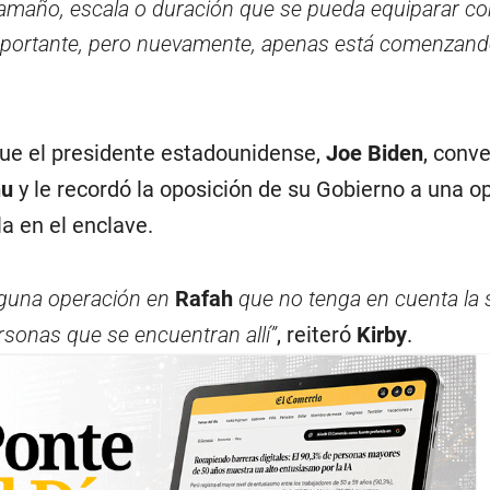
tamaño, escala o duración que se pueda equiparar c
importante, pero nuevamente, apenas está comenzand
que el presidente estadounidense,
Joe Biden
, conv
hu
y le recordó la oposición de su Gobierno a una o
la en el enclave.
guna operación en
Rafah
que no tenga en cuenta la 
rsonas que se encuentran allí”
, reiteró
Kirby
.