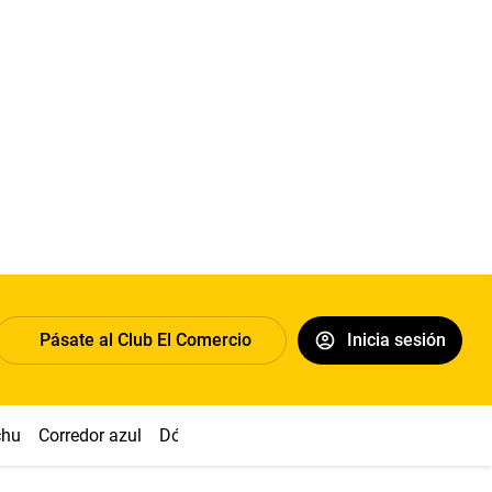
Pásate al Club El Comercio
Inicia sesión
chu
Corredor azul
Dólar
Congreso
Nasca
Acuña
Toled