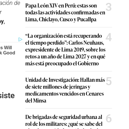
ación de
3
Papa León XIV en Perú: estas son
todas las actividades confirmadas en
r
Lima, Chiclayo, Cusco y Pucallpa
by
,
4
“La organización está recuperando
el tiempo perdido”: Carlos Neuhaus,
expresidente de Lima 2019, sobre los
retos a un año de Lima 2027 y en qué
más está preocupado el Gobierno
5
Unidad de Investigación: Hallan más
de siete millones de jeringas y
medicamentos vencidos en Cenares
siste
del Minsa
6
De brigadas de seguridad urbana al
rol de los militares: ¿qué se sabe del