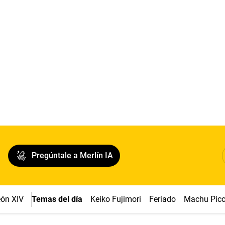
Pregúntale a Merlín IA
ón XIV
Temas del día
Keiko Fujimori
Feriado
Machu Pic