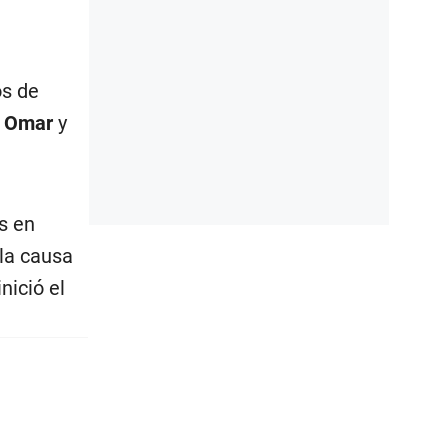
os de
n Omar
y
s en
 la causa
nició el