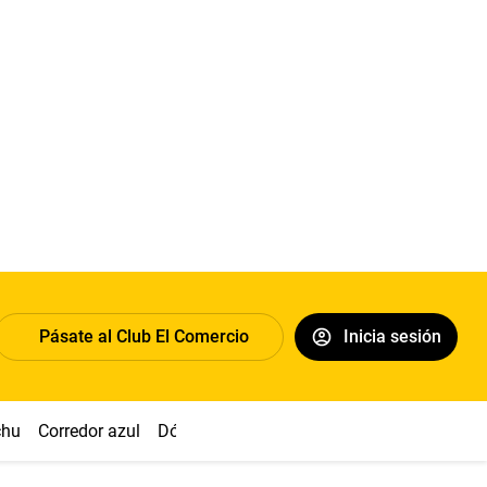
Pásate al Club El Comercio
Inicia sesión
chu
Corredor azul
Dólar
Congreso
Nasca
Acuña
Toled