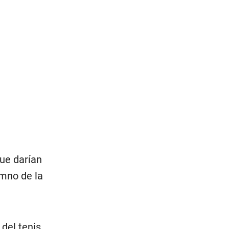
que darían
umno de la
 del tenis