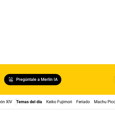
Pregúntale a Merlín IA
ón XIV
Temas del día
Keiko Fujimori
Feriado
Machu Pic