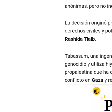
anónimas, pero no ind
La decisión originó 
derechos civiles y po
Rashida Tlaib
.
Tabassum, una ingeni
genocidio y utiliza h
propalestina que ha c
conflicto en
Gaza
y r