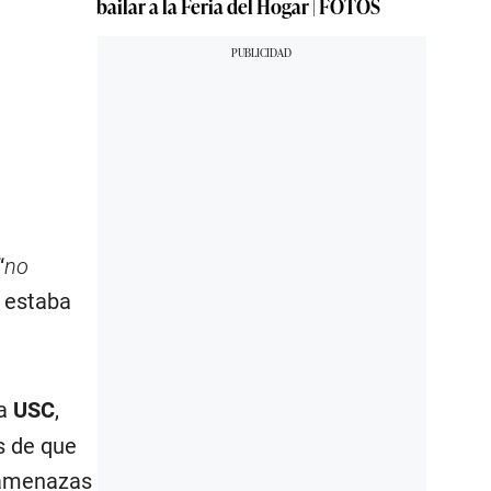
bailar a la Feria del Hogar | FOTOS
“
no
e estaba
la
USC
,
s de que
 amenazas