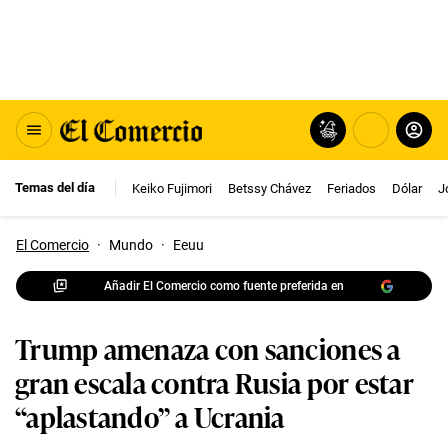
Temas del día
Keiko Fujimori
Betssy Chávez
Feriados
Dólar
J
El Comercio
·
Mundo
·
Eeuu
Añadir El Comercio como fuente preferida en
Trump amenaza con sanciones a
gran escala contra Rusia por estar
“aplastando” a Ucrania