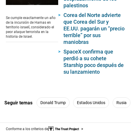
palestinos
0
seconds
Corea del Norte advierte
of
Se cumple exactamente un año
17
que Corea del Sur y
de la incursión de Hamas en
seconds
territorio israelí, considerado el
EE.UU. pagarán un “precio
peor ataque terrorista en la
terrible” por sus
historia de Israel.
maniobras
SpaceX confirma que
perdió a su cohete
Starship poco después de
su lanzamiento
Seguir temas
Donald Trump
Estados Unidos
Rusia
Conforme a los criterios de