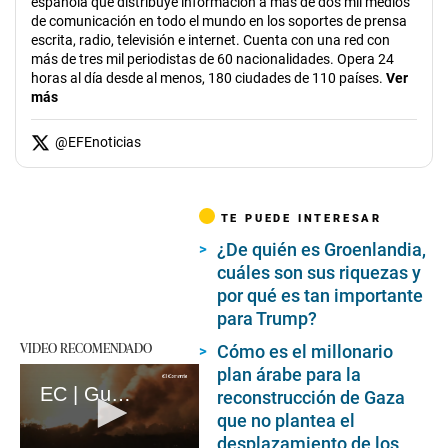
española que distribuye información a más de dos mil medios
de comunicación en todo el mundo en los soportes de prensa
escrita, radio, televisión e internet. Cuenta con una red con
más de tres mil periodistas de 60 nacionalidades. Opera 24
horas al día desde al menos, 180 ciudades de 110 países.
Ver
más
@
EFEnoticias
TE PUEDE INTERESAR
¿De quién es Groenlandia,
cuáles son sus riquezas y
por qué es tan importante
para Trump?
VIDEO RECOMENDADO
Cómo es el millonario
plan árabe para la
EC | Guerra en Gaza: A un año del ataque mortal de Hamás en Israel (loop)
reconstrucción de Gaza
que no plantea el
desplazamiento de los