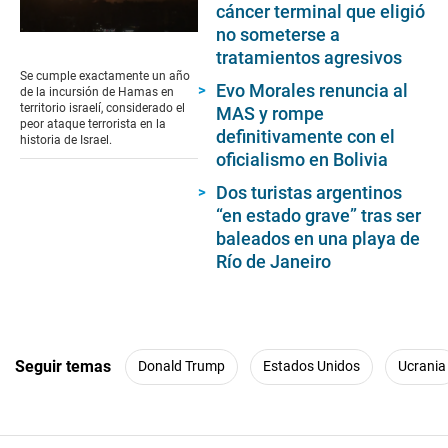
cáncer terminal que eligió
no someterse a
0
seconds
tratamientos agresivos
of
Se cumple exactamente un año
17
Evo Morales renuncia al
de la incursión de Hamas en
seconds
territorio israelí, considerado el
MAS y rompe
peor ataque terrorista en la
definitivamente con el
historia de Israel.
oficialismo en Bolivia
Dos turistas argentinos
“en estado grave” tras ser
baleados en una playa de
Río de Janeiro
Seguir temas
Donald Trump
Estados Unidos
Ucrania