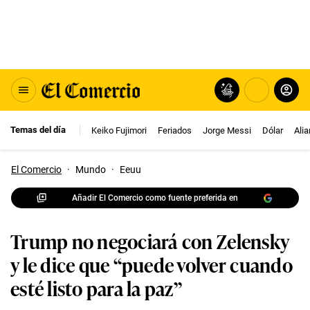
Temas del día
Keiko Fujimori
Feriados
Jorge Messi
Dólar
Ali
El Comercio
·
Mundo
·
Eeuu
Añadir El Comercio como fuente preferida en
Trump no negociará con Zelensky
y le dice que “puede volver cuando
esté listo para la paz”