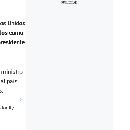
os Unidos
ados como
presidente
 ministro
al país
o
.