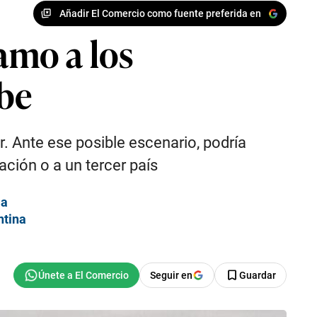
Añadir El Comercio como fuente preferida en
amo a los
abe
 Ante ese posible escenario, podría
ción o a un tercer país
ia
ntina
Seguir en
Guardar