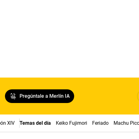
Pregúntale a Merlín IA
ón XIV
Temas del día
Keiko Fujimori
Feriado
Machu Pic