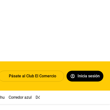
Pásate al Club El Comercio
Inicia sesión
chu
Corredor azul
Dólar
Simon Biles
Congreso
Nasca