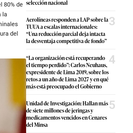
selección nacional
el 80% de
 la
3
Aerolíneas responden a LAP sobre la
minales
TUUA a escalas internacionales:
“Una reducción parcial deja intacta
ura del
la desventaja competitiva de fondo”
4
“La organización está recuperando
el tiempo perdido”: Carlos Neuhaus,
expresidente de Lima 2019, sobre los
retos a un año de Lima 2027 y en qué
más está preocupado el Gobierno
5
Unidad de Investigación: Hallan más
de siete millones de jeringas y
medicamentos vencidos en Cenares
del Minsa