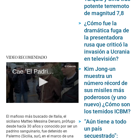
potente terremoto
de magnitud 7,8
¿Cómo fue la
dramática fuga de
la presentadora
rusa que criticó la
invasión a Ucrania
VIDEO RECOMENDADO
en televisión?
Kim Jong-un
Cae 'El Padrino': Detienen a Matteo Messina Denaro, el mafioso más buscado de Italia
muestra un
número récord de
sus misiles más
poderosos (y uno
nuevo) ¿Cómo son
0
seconds
los temidos ICBM?
of
El mafioso más buscado de Italia, el
2
“Aún tiene a todo
siciliano Matteo Messina Denaro, prófugo
minutes,
desde hacía 30 años y conocido por ser un
un país
8
padrino sanguinario, fue detenido en
seconds
secuestrado”:
Palermo (Sicilia, sur), en el marco de una