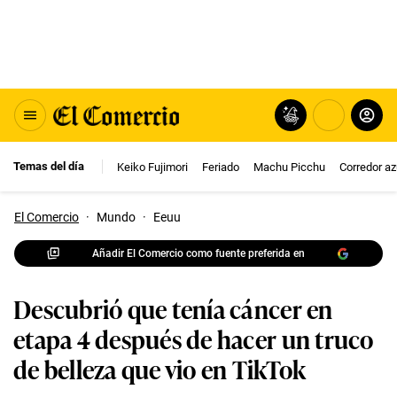
Temas del día
Keiko Fujimori
Feriado
Machu Picchu
Corredor az
El Comercio
·
Mundo
·
Eeuu
Añadir El Comercio como fuente preferida en
Descubrió que tenía cáncer en
etapa 4 después de hacer un truco
de belleza que vio en TikTok