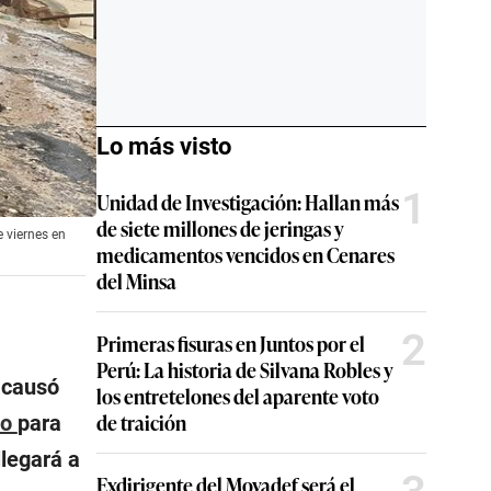
Lo más visto
1
Unidad de Investigación: Hallan más
de siete millones de jeringas y
e viernes en
medicamentos vencidos en Cenares
del Minsa
2
Primeras fisuras en Juntos por el
Perú: La historia de Silvana Robles y
 causó
los entretelones del aparente voto
de traición
co
para
llegará a
Exdirigente del Movadef será el