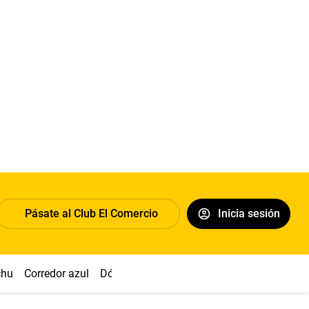
Pásate al Club El Comercio
Inicia sesión
chu
Corredor azul
Dólar
Congreso
Nasca
Acuña
Toled