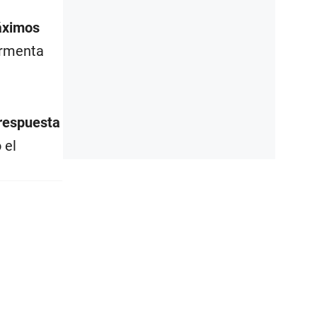
áximos
ormenta
respuesta
o el