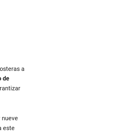
costeras a
o de
rantizar
r nueve
a este