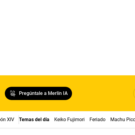
Pregúntale a Merlín IA
ón XIV
Temas del día
Keiko Fujimori
Feriado
Machu Pic