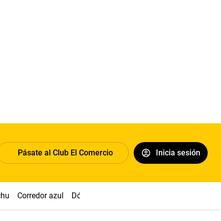
Pásate al Club El Comercio
Inicia sesión
chu
Corredor azul
Dólar
Congreso
Nasca
Acuña
Toled