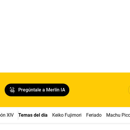
Pregúntale a Merlín IA
ón XIV
Temas del día
Keiko Fujimori
Feriado
Machu Pic