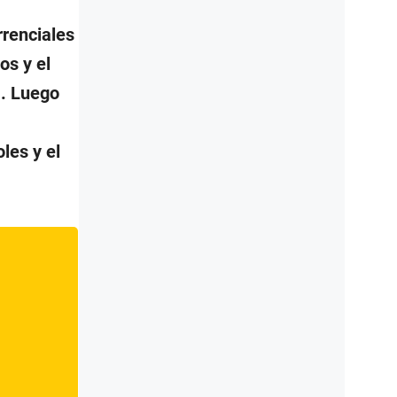
rrenciales
os y el
a. Luego
les y el