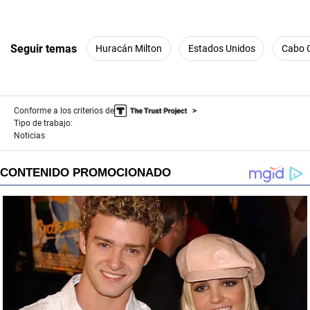
Seguir temas
Huracán Milton
Estados Unidos
Cabo 
Conforme a los criterios de
Tipo de trabajo:
Noticias