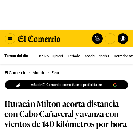
Temas del día
Keiko Fujimori
Feriado
Machu Picchu
Corredor az
El Comercio
·
Mundo
·
Eeuu
Añadir El Comercio como fuente preferida en
Huracán Milton acorta distancia
con Cabo Cañaveral y avanza con
vientos de 140 kilómetros por hora