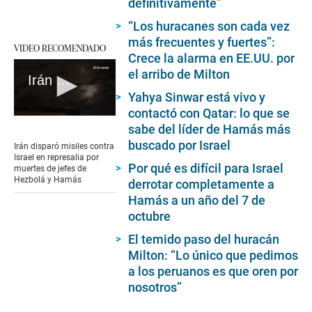
definitivamente”
“Los huracanes son cada vez
más frecuentes y fuertes”:
VIDEO RECOMENDADO
Crece la alarma en EE.UU. por
el arribo de Milton
Irán disparó misiles contra Israel en represalia por muertes de jefes de Hezbolá y Hamás
Yahya Sinwar está vivo y
contactó con Qatar: lo que se
0
sabe del líder de Hamás más
seconds
of
buscado por Israel
Irán disparó misiles contra
1
Israel en represalia por
minute,
Por qué es difícil para Israel
muertes de jefes de
48
Hezbolá y Hamás
derrotar completamente a
seconds
Hamás a un año del 7 de
octubre
El temido paso del huracán
Milton: “Lo único que pedimos
a los peruanos es que oren por
nosotros”