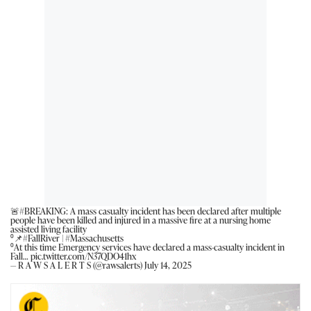
🚨
#BREAKING
: A mass casualty incident has been declared after multiple
people have been killed and injured in a massive fire at a nursing home
assisted living facility
⁰📌
#FallRiver
|
#Massachusetts
⁰At this time Emergency services have declared a mass-casualty incident in
Fall…
pic.twitter.com/N37QDO41hx
— R A W S A L E R T S (@rawsalerts)
July 14, 2025