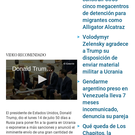
cinco megacentros
de detención para
migrantes como
Alligator Alcatraz
Volodymyr
Zelensky agradece
a Trump su
VIDEO RECOMENDADO
disposición de
enviar material
Donald Trump da 50 días a Rusia para acabar con la guerra en Ucrania
militar a Ucrania
Gendarme
argentino preso en
Venezuela lleva 7
meses
0
seconds
incomunicado,
of
El presidente de Estados Unidos, Donald
denuncia su pareja
2
Trump, dio el lunes 14 de julio 50 días a
minutes,
Rusia para poner fin a la guerra en Ucrania
Qué queda de Los
16
o exponerse a más sanciones y anunció el
seconds
Chapitos, la
inminente envío de una gran cantidad de