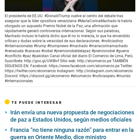
00:00
/
00:45
El presidente de EE.UU. #DonaldTrump vuelve al centro del debate tras
asegurar que la líder opositora venezolana #MaríaCorinaMachado le habría
otorgado un supuesto Premio Nobel de la Paz, una afirmación que
rápidamente generó controversia internacional. Según sus palabras,
Machado incluso le habría dicho que él no lo merecía, lo que ha encendido
críticas y dudas sobre la veracidad de sus declaraciones. #noticiashoy
#internacionales #trump #trumpnews #machado #mariacorinamachado
#venezuela #caracas #nobel #premionobeldelapaz #premionobel #guerra
#conflicto #paz #pakistan Canal oficial del diario El Comercio de Lima, Perú.
Suscríbete: http://goo.gl/UWBivf Sitio web: http://elcomercio.pe TAMBIÉN
SÍGUENOS EN: Facebook: https://www.facebook.com/elcomercio.pe Twitter:
https://twitter.com/elcomercio Instagram: http://instagram.com/elcomercio
Discord: https://discord.gg/elcomercio #elcomercio #noticiasperu #mundo
#internacionales
TE PUEDE INTERESAR
Irán envía una nueva propuesta de negociaciones
de paz a Estados Unidos, según medios oficiales
Francia “no tiene ninguna razón” para entrar en la
guerra en Oriente Medio, dice ministro