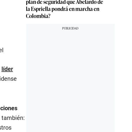
plan de seguridad que Abelardo de
la Espriella pondrá en marcha en
Colombia?
el
l
líder
nidense
iciones
ó también:
stros