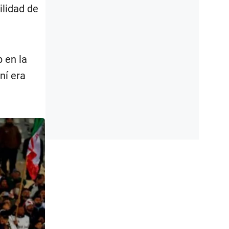
ilidad de
p en la
ní era