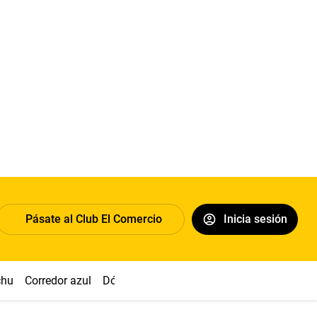
Pásate al Club El Comercio
Inicia sesión
chu
Corredor azul
Dólar
Congreso
Nasca
Acuña
Toled