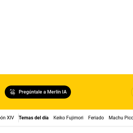
Pregúntale a Merlín IA
ón XIV
Temas del día
Keiko Fujimori
Feriado
Machu Pic