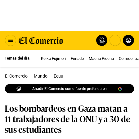
Temas del día
Keiko Fujimori
Feriado
Machu Picchu
Corredor az
El Comercio
·
Mundo
·
Eeuu
Añadir El Comercio como fuente preferida en
Los bombardeos en Gaza matan a
11 trabajadores de la ONU y a 30 de
sus estudiantes