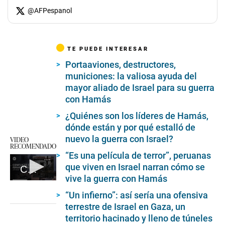
@
AFPespanol
TE PUEDE INTERESAR
Portaaviones, destructores,
municiones: la valiosa ayuda del
mayor aliado de Israel para su guerra
con Hamás
¿Quiénes son los líderes de Hamás,
dónde están y por qué estalló de
nuevo la guerra con Israel?
VIDEO
RECOMENDADO
“Es una película de terror”, peruanas
que viven en Israel narran cómo se
Claves para entender el conflicto entre Palestina e Israel
vive la guerra con Hamás
0
seconds
“Un infierno”: así sería una ofensiva
of
terrestre de Israel en Gaza, un
8
minutes,
territorio hacinado y lleno de túneles
29