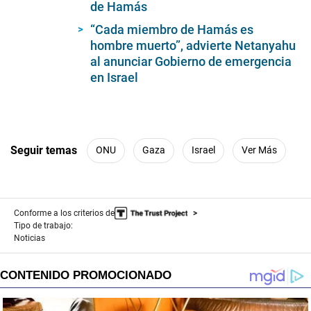
de Hamás
seconds
“Cada miembro de Hamás es
hombre muerto”, advierte Netanyahu
al anunciar Gobierno de emergencia
en Israel
Seguir temas
ONU
Gaza
Israel
Ver Más
Conforme a los criterios de
Tipo de trabajo:
Noticias